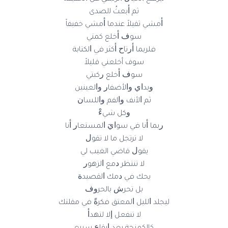
ﺛﻢ ﺃﺑﻌﺚُ ﻟلصدى
ﺃﻣﺸﻲ ﺛﻘﻴﻼ‌ً ﻋﻨﺪﻣﺎ ﺃﻣﺸﻲ ﺧﻔﻴﻔﺎً
ﺳﻮﻑ ﺃﺧﻠﻊ ﻛﻤﺘﻲ
ﻓﻠﺮﺑﻤﺎ ﺃﺭﺗﺎﺡ ﺃﻛﺜﺮ ﻓﻲ ﺍﻟﻜﺘﺎﺑﺔ
سوف أخلعني قليلاً
ﺳﻮﻑ ﺃﺧﻠﻊ ﺭﻛﺒﺘﻲ
ﻭﻳﺪﺍﻱ ﻭﺍﻷ‌ﺿﻔﺎﺭ ﻭﺍﻟﻌﻴﻨﻴﻦ
ﺛﻢ ﺍﻷ‌ﻧﻒ ﻭﺍﻟﻔﻢ ﻭﺍﻟﻠﺴﺎﻥ
ﻭﻛﻞ ﺷﻲﺀْ
ﺭﺑﻤﺎ ﺃﻧﺎ ﻓﻲ ﺳﻮﺍﻱَ ﺍﻟﻤﺴﺘﻌﺎﺭ ﺃﻧﺎ
ﻻ‌ ترتجل ما لا ﺗﻘﻮﻝ
ﻳﻘﻮﻝ قاضي الغيب ﻟﻲ
ﻻ‌ ﺗﻨﺘﻈﺮ ﺩﻣﻊ ﺍﻟﺰﻫﻮﺭ
ﻳﺤﻚ ﻓﻲ ﺩﻣﻚ ﺍﻟﻘﺼﻴﺪﺓ
ﺑﻞ ﺗﺤﺮﺵ ﺑﺎﻟﺤﺮﻭﻑ
ﻟﻴﺠﻠﺪ ﺍﻟﻠﻴﻞ ﺍﻟﻤﻌﺘﻖ ﻓﻜﺮﺓً ﻓﻲ ﻣﻘﻠﺘﻚ
ﻻ‌ ﺗﻨﻔﻌﻞ ﺇﻻ‌ ﻟﺘﻬﺪﺃ