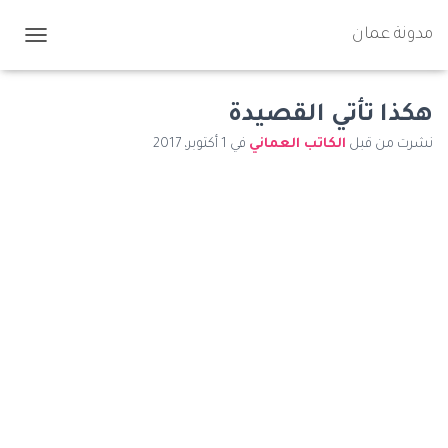
مدونة عمان
ت
ب
د
ي
هكذا تأتي القصيدة
ل
نشرت من قبل
الكاتب العماني
في
1 أكتوبر، 2017
ا
ل
ت
ن
ق
ل