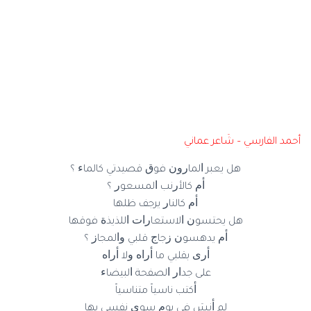
أحمد الفارسي – شَاعر عماني
هل ﻳﻌﺒﺮ ﺍﻟﻤﺎﺭﻭﻥ ﻓﻮﻕ ﻗﺼﻴﺪﺗﻲ ﻛﺎﻟﻤﺎﺀ ؟
ﺃﻡ ﻛﺎﻷ‌ﺭﻧﺐ ﺍﻟﻤﺴﻌﻮﺭ ؟
ﺃﻡ ﻛﺎﻟﻨﺎﺭ ﻳﺮﺟﻒ ﻇﻠﻬﺎ
ﻫﻞ ﻳﺤﺘﺴﻮﻥ ﺍﻻ‌ﺳﺘﻌﺎﺭﺍﺕ ﺍﻟﻠﺬﻳﺬﺓ ﻓﻮﻗﻬﺎ
ﺃﻡ ﻳﺪﻫﺴﻮﻥ ﺯﺟﺎﺝ ﻗﻠﺒﻲ ﻭﺍﻟﻤﺠﺎﺯ ؟
ﺃﺭﻯ ﺑﻘﻠﺒﻲ ﻣﺎ ﺃﺭﺍﻩ ﻭﻻ‌ ﺃﺭﺍﻩ
ﻋﻠﻰ ﺟﺪﺍﺭ ﺍﻟﺼﻔﺤﺔ ﺍﻟﺒﻴﻀﺎﺀ
ﺃﻛﺘﺐ ﻧﺎﺳﻴﺎً ﻣﺘﻨﺎﺳﻴﺎً
ﻟﻢ ﺃﻧﺲَ ﻓﻲ ﻳﻮﻡٍ ﺳﻮﻯ ﻧﻔﺴﻲ ﺑﻬﺎ