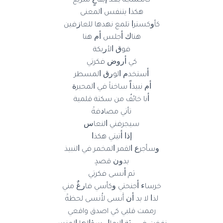
ﻛﺎﻟﻜﻤﻨﺠﺔ ﺑﻌﺪ ﺇﻳﻘﺎﻉٍ ﺳﺮﻳﻊ
ﻫﻜﺬﺍ ﻳﺘﻨﻔﺲ ﺍﻟﻤﻌﻨﻰ
ﻛﺄﻭﻛﺴﺘﺮﺍ ﺗﻠﻤﻊ ﻧﻬﺪﻫﺎ ﻟﻠﻌﺎﺯﻓﻴﻦ
ﻫﻨﺎﻙ ﺃﺟﻠﺲ ﺃﻡ ﻫﻨﺎ
ﻓﻮﻕ ﺍﻷ‌ﺭﻳﻜﺔ
ﻛﻲ ﺃﺭﻭﺽ ﻓﻜﺮﺗﻲ
ﺃﺳﺘﺨﺪﻡ ﺍﻟﻮﺭﻕ ﺍﻟﻤﺴﻄﺮ
ﺃﻡ ﻧﺒﻴﺬﺍً ﺳﺎﺧﻨﺎً ﻓﻲ ﺍﻟﻤﺤﺒﺮﺓ
ﺃﻧﺎ ﺧﺎﺋﻒٌ ﻣﻦ ﺳﻜﺘﺔ ﻗﻠﻤﻴﺔ
ﺗﺄﺗﻲ ﻣﺼﺎﺩﻓﺔً
ﺳﻴﺠﺮﻓﻨﻲ ﺍﻟﻨﻌﺎﺱ
ﺇﺫﺍ ﺃﺗﻴﺘﻲ ﻫﻜﺬﺍ
ﻭﺳﺄﺟﺮﻉ ﺍﻟﻘﻤﺮ ﺍﻟﻤﺨﻤﺮ ﻓﻲ ﺍﻟﻨﺒﻴﺬ
ﺑﺪﻭﻥ ﻗﺼﺪٍ
ﺛﻢ ﺃﻧﺴﻰ ﻓﻜﺮﺗﻲ
ﺧﺮﺳﺎﺀ ﺃﺟﻨﺤﺘﻲ ﻭﻛﺄﺳﻲ ﻓﺎﺭﻍٌ ﻣﻨﻲ
ﻟﺬﺍ ﻻ‌ ﺑﺪ ﺃﻥ أَنسى لأُنسى لحظةً
رممت قلبي كي اصدق واقعي