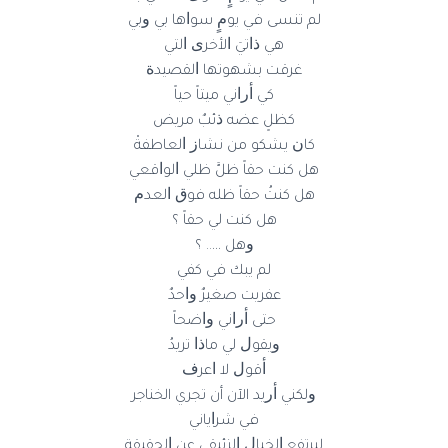
ﻟﻢ ﺗﻨﺴﻰ ﻓﻲ ﻳﻮﻡٍ ﺳﻮﺍﻫﺎ ﺑﻲ ﻭﺑﻲ
ﻫﻲ ﺫﺍﺗﻲَ ﺍﻷ‌ﺧﺮﻯ ﺍﻟﺘﻲ
ﻏﺮﻗﺖ ﺑﺸﻬﻮﺗﻬﺎ ﺍﻟﻘﺼﻴﺪﺓ
ﻛﻲ ﺃﺭﺍﻧﻲ ﻣﻴﺘﺎً ﺣﻴﺎً
ﻛﻈﻞٍ ﻋﻀﻪ ﺫﺋﺐٌ ﻣﺮﻳﺾ
ﻛﺎﻥ ﻳﺸﻜﻮ ﻣﻦ ﻧﺸﺎﺯ ﺍﻟﻌﺎﻃﻔﺔْ
ﻫﻞ ﻛﻨﺖ ﺣﻘﺎً ﻇﻞَّ ﻇﻠﻲ ﺍﻟﻮﺍﻗﻌﻲ
ﻫﻞ ﻛﻨﺖُ ﺣﻘﺎً ﻇﻠﻪ ﻓﻮﻕ ﺍﻟﻌﺪﻡ
ﻫﻞ ﻛﻨﺖ ﻟﻲ ﺣﻘﺎً ؟
ﻭﻫﻞ ….. ؟
ﻟﻢ ﻳﺒﻚ ﻓﻲ ﻛﻔﻲ
ﻋﻔﺮﻳﺖ ﺻﻐﻴﺮٌ ﻭﺍﺣﺪٌ
ﺣﺘﻰ ﺃﺭﺍﻧﻲ ﻭﺍﺿﺤﺎً
ﻭﻳﻘﻮﻝ ﻟﻲ ﻣﺎﺫﺍ ﺗﺮﻳﺪُ
ﺃﻗﻮﻝ ﻻ‌ ﺍﻋﺮﻑ
ﻭﻟﻜﻨﻲ ﺃﺭﻳﺪ الآن أن تجري الخناجر
ﻓﻲ ﺷﺮﺍﻳﺎﻧﻲ
ﻟﻴﺮﺗﻔﻊ ﺍﻟﺨﻴﺎﻝ ﺍﻟﺰﺋﺒﻘﻲ ﻋﻦ ﺍﻟﺤﻘﻴﻘﺔ