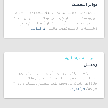
دوائر الصمـت
الشـاعر / فهـد العويـسـي من قوس ليلــكِ سهمُ الفجــــرِ ينطلـــقُ
من ريقِ شمسك حبــرُ الروحِ ينـــــدفقُ عيناك تقطفنـــي من غصــــن
قافيـــتي لحنـــاً به يستفيقُ الحبــــــــــرُ والورقُ فما الغرامُ وقلبي غيـــر
ذابلــــــــــــــة من الزهــــــورِ تهاوتْ فانتشىَ
اقرأ المزيد…
شعر
مجلة صُراح الأدبية
رحيـــــل
الشــاعر / منتظـر الموسوي ليلٌ يفجِّرُ في الضلوع تلاوةً و يوزع
الكلمات دون ترددٍ في الأمنياتِ هل كنتَ تدري أن أفلاك الحقيقة
حائرة؟ هل كنت تدركُ .. وِجهة القلب المضمخِ بالمشاعر و الرؤى؟
هل كنتَ
اقرأ المزيد…