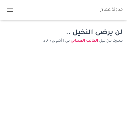
مدونة عمان
ت
ب
د
ي
لن يرضى النخيل ..
ل
نشرت من قبل
الكاتب العماني
في
1 أكتوبر، 2017
ا
ل
ت
ن
ق
ل