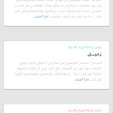
الشـاعر / فهـد العويـسـي من قوس ليلــكِ سهمُ الفجــــرِ ينطلـــقُ
من ريقِ شمسك حبــرُ الروحِ ينـــــدفقُ عيناك تقطفنـــي من غصــــن
قافيـــتي لحنـــاً به يستفيقُ الحبــــــــــرُ والورقُ فما الغرامُ وقلبي غيـــر
ذابلــــــــــــــة من الزهــــــورِ تهاوتْ فانتشىَ
اقرأ المزيد…
شعر
مجلة صُراح الأدبية
رحيـــــل
الشــاعر / منتظـر الموسوي ليلٌ يفجِّرُ في الضلوع تلاوةً و يوزع
الكلمات دون ترددٍ في الأمنياتِ هل كنتَ تدري أن أفلاك الحقيقة
حائرة؟ هل كنت تدركُ .. وِجهة القلب المضمخِ بالمشاعر و الرؤى؟
هل كنتَ
اقرأ المزيد…
شعر
مجلة صُراح الأدبية