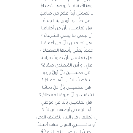
وهنـاكَ تفقـــــدُ روحَها الأصداءُ
لا تصمتي أبداً فكم من صامتٍ
عن حقِّــــــهِ ، أودى به الجبناءُ
هل تعلميــــنَ بأنَّ من أطباعِنا
أنْ نبتغي ما يبتغي الشرفاءُ ؟
هل تعلميـــنَ بأنَّ في أعماقنا
حمماً يُغلّــي بأسَها الضعفاءُ ؟
هل تعلميـن بأنَّ صوتَ جراحِنا
عالٍ ، و أذنَ المُـعـتدي صمّاءُ؟
هل تعلمــــــين بأنَّ أولَّ وردةٍ
سقطتْ، تبيّــــنَ أنّها حمراءُ ؟
هل تعلميــــــن بأنَّ كلَّ دمائنا
نشفت ، و أنَّ عروقَنا معطاءُ ؟
هل تعلميـــن بأنّنا في موطنٍ
أبنــــــاؤه في أرضهم غربــاءُ ؟
إنْ تطلعِي في الليلِ ينكشفِ الدجـى
أو تذكــــــــــــــري الموتى فهم أحيـــاءُ
بحرينُ لن يرضـى النخيــلُ مذلّةً