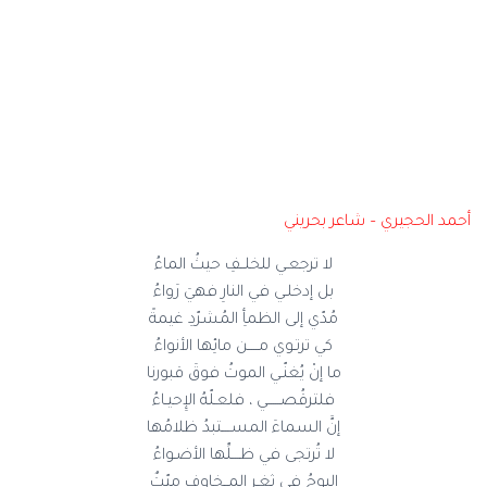
أحمد الحجيري – شاعر بحريني
لا ترجعـي للخلــفِ حيثُ الماءُ
بل إدخلـي في النارِ فهيَ رَواءُ
مُدّي إلى الظمأِ المُشرّدِ غيمةً
كي ترتـوي مـــــن مائِها الأنواءُ
ما إنْ يُغنّـي الموتُ فوقَ قبورنا
فلترقُصــــــي ، فلعـلّهُ الإِحيـاءُ
إنَّ السماءَ المســــتبدُ ظلامُها
لا تُرتجى في ظــــلِّها الأضـواءُ
البوحُ في ثغـرِ المــخاوفِ ميّتٌ