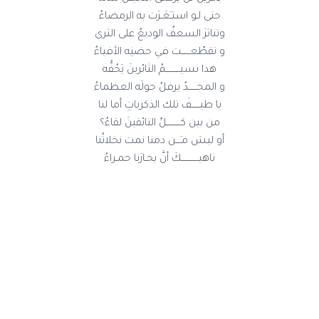
حتى لـو استـَعَـرَت به الرمضاءُ
وتناثرَ السعفُ الوديعُ على الثرى
و تقطّعــــــت في حضنِه الأفياءُ
هذا نسيــــــــــمُ الثائرينَ يَحُفُّه
و المجــــــدُ يرفلُ حولَه العظماءُ
يا طيــــــفَ تلك الذكرياتِ أما لنا
من بين كــــــــــلِّ التائقينَ لقاءُ؟
أو ليسَ مـِـــن دمنا نمت نخلاتُنا
ناهيــــــــــــكَ أنَّ بحـارَنا حمـراءُ