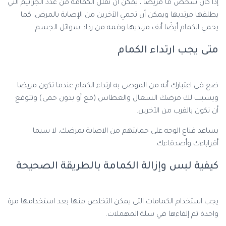
إذا كان شخص ما مريضًا ، يمكن أن تقلل الكمامة من عدد الجراثيم التي
يطلقها مرتديها ويمكن أن تحمي الآخرين من الإصابة بالمرض. كما
يحمي الكمام أيضًا أنف مرتديها وفمه من رذاذ سوائل الجسم.
متى يجب ارتداء الكمام
ضع في اعتبارك أنه من الموصى به ارتداء الكمام عندما تكون مريضا
ويسبب لك مرضك السعال والعطاس (مع أو بدون حمى) وتتوقع
أن تكون بالقرب من الآخرين.
يساعد قناع الوجه على حمايتهم من الاصابة بمرضك، لا سيما
أقراباءك وأصدقاءك.
كيفية لبس وإزالة الكمامة بالطريقة الصحيحة
يجب استخدام الكمامات التي يمكن التخلص منها بعد استخدامها مرة
واحدة ثم إلقاءها في سلة المهملات.