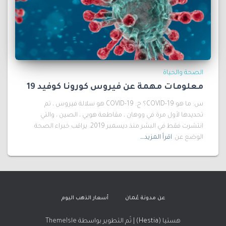
الصحة والحياة
معلومات مهمة عن فيروس كورونا كوفيد 19
س: ما هو COVID-19؟ ج: COVID-19 هو سلالة فيروس ، تم
تحديدها لأول مرة في ووهان ، مقاطعة هوبي ، الصين ، والتي
انتشرت فقط في البشر منذ ديسمبر 2019. يراقب خبراء الصحة
الوضع عن
اقرأ المزيد…
عن مدونة عُمان
أسعار الذهب اليوم
هستيا (Hestia) | تّم التطوير بواسطة
ThemeIsle