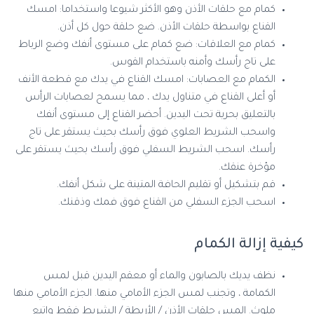
كمام مع حلقات الأذن وهو الأكثر شيوعا واستخداما: امسك
القناع بواسطة حلقات الأذن. ضع حلقة حول كل أذن.
كمام مع العلاقات: ضع كمام على مستوى أنفك وضع الرباط
على تاج رأسك وأمنه باستخدام القوس.
الكمام مع العصابات: امسك القناع في يدك مع قطعة الأنف
أو أعلى القناع في متناول يدك ، مما يسمح لعصابات الرأس
بالتعليق بحرية تحت اليدين. أحضر القناع إلى مستوى أنفك
واسحب الشريط العلوي فوق رأسك بحيث يستقر على تاج
رأسك. اسحب الشريط السفلي فوق رأسك بحيث يستقر على
مؤخرة عنقك.
قم بتشكيل أو تقليم الحافة المتينة على شكل أنفك.
اسحب الجزء السفلي من القناع فوق فمك وذقنك.
كيفية إزالة الكمام
نظف يديك بالصابون والماء أو معقم اليدين قبل لمس
الكمامة ، وتجنب لمس الجزء الأمامي منها. الجزء الأمامي منها
ملوث. المس حلقات الأذن / الأربطة / الشريط فقط واتبع