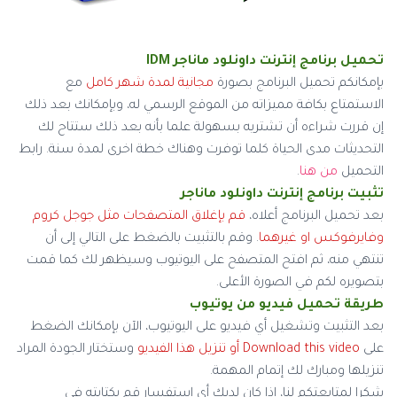
تحميل برنامج إنترنت داونلود ماناجر IDM
بإمكانكم تحميل البرنامج بصورة
مجانية لمدة شهر كامل
مع
الاستمتاع بكافة مميزاته من الموقع الرسمي له، وبإمكانك بعد ذلك
إن قررت شراءه أن تشتريه بسهولة علما بأنه بعد ذلك ستتاح لك
التحديثات مدى الحياة كلما توفرت وهناك خطة اخرى لمدة سنة. رابط
التحميل
من هنا
.
تثبيت برنامج إنترنت داونلود ماناجر
بعد تحميل البرنامج أعلاه،
قم بإغلاق المتصفحات مثل جوجل كروم
وفايرفوكس او غيرهما
. وقم بالتثبيت بالضغط على التالي إلى أن
تنتهي منه، ثم افتح المتصفح على اليوتيوب وسيظهر لك كما قمت
بتصويره لكم في الصورة الأعلى.
طريقة تحميل فيديو من يوتيوب
بعد التثبيت وتشغيل أي فيديو على اليوتيوب، الآن بإمكانك الضغط
على
Download this video أو تنزيل هذا الفيديو
وستختار الجودة المراد
تنزيلها ومبارك لك إتمام المهمة.
شكرا لمتابعتكم لنا، إذا كان لديك أي استفسار قم بكتابته في