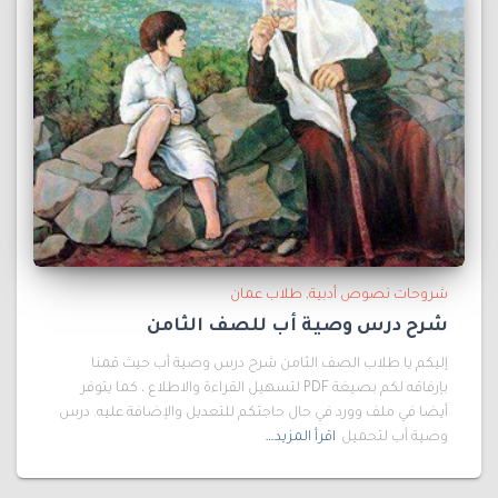
شروحات نصوص أدبية
طلاب عمان
شرح درس وصية أب للصف الثامن
إليكم يا طلاب الصف الثامن شرح درس وصية أب حيث قمنا
بإرفاقه لكم بصيغة PDF لتسهيل القراءة والاطلاع ، كما يتوفر
أيضا في ملف وورد في حال حاجتكم للتعديل والإضافة عليه. درس
وصية أب لتحميل
اقرأ المزيد…