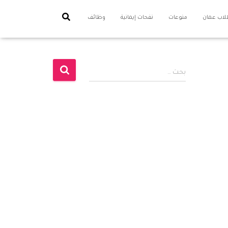
اب عمان
منوعات
نفحات إيمانية
وظائف
ا
بحث …
ل
ب
ح
ث
ع
ن
: