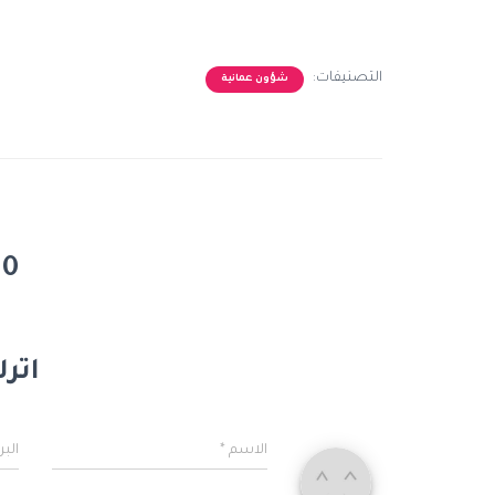
التصنيفات:
شؤون عمانية
0 تعليق
اترك
الاسم
*
البر