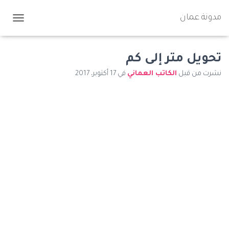
مدونة عمان
ت
ب
د
ي
تحويل متر إلى كم
ل
نشرت من قبل
الكاتب العماني
في
17 أكتوبر، 2017
ا
ل
ت
ن
ق
ل