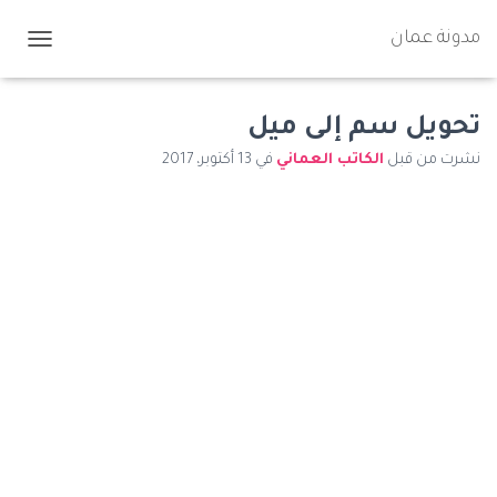
مدونة عمان
ت
ب
د
ي
تحويل سم إلى ميل
ل
نشرت من قبل
الكاتب العماني
في
13 أكتوبر، 2017
ا
ل
ت
ن
ق
ل