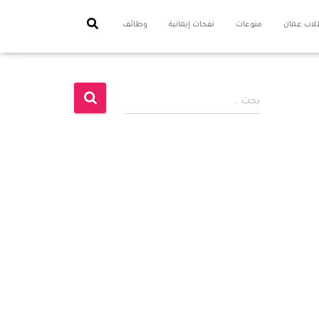
اب عمان
منوعات
نفحات إيمانية
وظائف
ا
بحث …
ل
ب
ح
ث
ع
ن
: