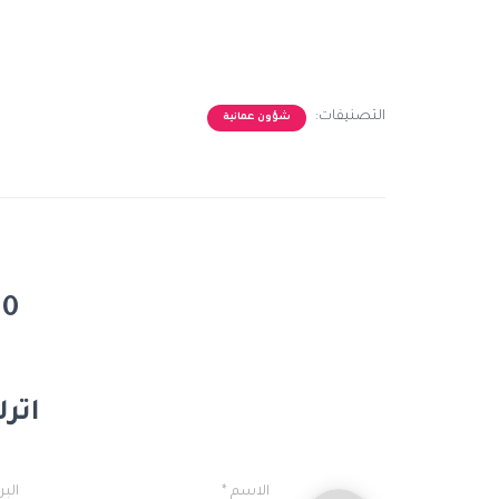
التصنيفات:
شؤون عمانية
0 تعليق
اترك
الاسم
*
البر