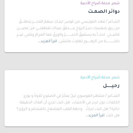
شعر
مجلة صُراح الأدبية
دوائر الصمـت
الشـاعر / فهـد العويـسـي من قوس ليلــكِ سهمُ الفجــــرِ ينطلـــقُ
من ريقِ شمسك حبــرُ الروحِ ينـــــدفقُ عيناك تقطفنـــي من غصــــن
قافيـــتي لحنـــاً به يستفيقُ الحبــــــــــرُ والورقُ فما الغرامُ وقلبي غيـــر
ذابلــــــــــــــة من الزهــــــورِ تهاوتْ فانتشىَ
اقرأ المزيد…
شعر
مجلة صُراح الأدبية
رحيـــــل
الشــاعر / منتظـر الموسوي ليلٌ يفجِّرُ في الضلوع تلاوةً و يوزع
الكلمات دون ترددٍ في الأمنياتِ هل كنتَ تدري أن أفلاك الحقيقة
حائرة؟ هل كنت تدركُ .. وِجهة القلب المضمخِ بالمشاعر و الرؤى؟
هل كنتَ
اقرأ المزيد…