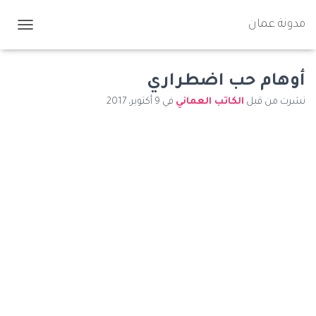
مدونة عمان
ت
ب
د
ي
أوهام حب اضطراري
ل
نشرت من قبل
الكاتب العماني
في
9 أكتوبر، 2017
ا
ل
ت
ن
ق
ل