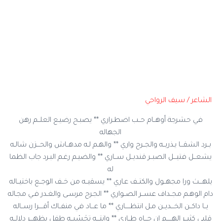
الشاعر / سيف الرواحي
في حشرجة أوهــام حــب اضطـراري ** يصبـح رضيـع العلــم رهن
الجهاله
بــرد الشقـــا يـذريــه والجــرح واري ** والهـم لـه مدهــاش والحـــزن شالـه
يشعــل فتيـــل الصبــر قنديــل ســاري ** والضيـم رغـم البـرد جاب الظما
له
يلهـــث ورا مجهــول والكتــف عـاري ** يسقيــه من خــف الوجــع باختيــاله
دام الوهـم مجــداف عســر الصــواري ** الجـرح مرسـى والغـدر فـي مجـاله
يــا داكــن الخـــديــن مـل انتظـــــاري ** ما عـــاد في منفــاك أقــــرا رســاله
قلبي كثيــر الهـــــم إن جـــاه طــاري ** وانتـــه تِحَسْبــه طفل يظهـــر دلالــه