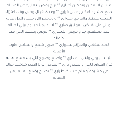
ما بيـن لا يمكـــن ويمكــــن أجــــاري ** برزخ رفض ينهـار رفض الضلاله
بجمع حشــود الفكـــر واعلـــن قراري ** وعـدك خيــال وحــان وقت اعتزاله
الطيــب غلطـــه والتوابـــع جــــواري ** والخاســـر اللي حصـل الــذل فــاله
واللي على نقــــض المواثيـق ضاري ** لا بــد يجيلــه يــــوم يرثــي لحــــاله
بعد اصطفــاق جناح مرضى انكسـاري ** مرضى بنصــف الحـل بعد
اكتماله
الجـــد سقفـــي والعـزائم ســــواري ** صرح ٍ شمخ والساس طوب
الأصاله
الليـــــث بــرجــي والثــريـــا مــداري ** واضــح وضـوح اللي يشعشع هلاله
كــان الفـــراق الليــل والصبــح داري ** تعــرض نوايـا الغــدر شاشــة خياله
في حشرجة أوهــام حــب اضطـراري ** يصبـح رضيـع العلــم رهن
الجهاله