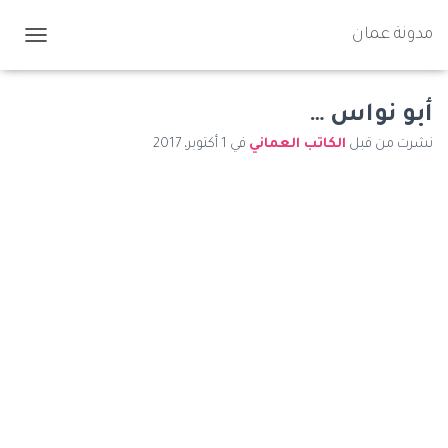
مدونة عمان
ت
ب
د
ي
أبو نواس …
ل
نشرت من قبل
الكاتب العماني
في
1 أكتوبر، 2017
ا
ل
ت
ن
ق
ل