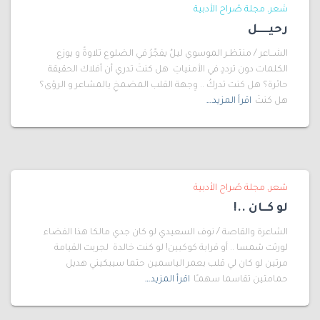
شعر
مجلة صُراح الأدبية
رحيـــــل
الشــاعر / منتظـر الموسوي ليلٌ يفجِّرُ في الضلوع تلاوةً و يوزع
الكلمات دون ترددٍ في الأمنياتِ هل كنتَ تدري أن أفلاك الحقيقة
حائرة؟ هل كنت تدركُ .. وِجهة القلب المضمخِ بالمشاعر و الرؤى؟
هل كنتَ
اقرأ المزيد…
شعر
مجلة صُراح الأدبية
لو كــان ..!
الشاعرة والقاصة / نوف السعيدي لو كان جدي مالكا هذا الفضاء
لورثت شمسا .. أو قرابة كوكبين! لو كنت خالدة لجربت القيامة
مرتين لو كان لي قلب بعمر الياسمين حتما سيبكيني هديل
حمامتين تقاسما سهمـًا
اقرأ المزيد…