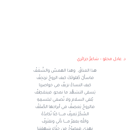
د. عادل محلو – شاعرٌ جزائري
هذا العناقُ.. وهذا الهمسُ والشَّغَفُ
فاسأَلْ طُلولَكَ كيف الروحُ ترتجِفُ
كيف النساءُ نزيفٌ في خواصرنا
يَسقي التشهُّد ما نمحو، فينعَطِفُ
يُلقي السلام ولا نُصغي لبلسمِهِ
فالروحُ يَعصِفُ في أبراجها الصَّلَفُ
السُكْرُ يَعرفُ مــــــا كنّا نُكابدُهُ
والله يغفرُ مـــــا نأتي ونقتَرِفُ
نهذي..فيصرُخُ من حنّاءِ شهقتنا