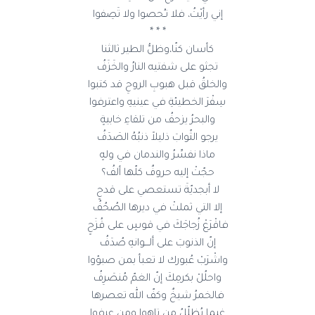
إني رأيْتُ، فلا تـُحصوا ولا تَصِفوا
* * *
كأسان كنّا،وظلُّ الطير ثالثنا
تجثو على شفتيه النارُ والخَزَفُ
والخلقُ قبل هبوبِ الروحِ قد كتبوا
سِفْرَ الخطيئةِ في عينيهِ واعترفوا
والبحرُ يزحفُ من تلقاءِ خابيةٍ
يرجو الثّوابَ ذليلاً ذنبُهُ الصَدَفُ
ماذا نفسِّرُ والندمان في ولهٍ
حجّتْ إليه حروفٌ كلّها ألفُ؟
لا أبجديّةَ تستعصي على قدحٍ
إلا التي ثملتْ في ديرها الصُحُفُ
فاقْرَعْ زُجاجَكَ في قوسٍ على قُزَحٍ
إنّ الذنوبَ على ألـــوانهِ صُدَفُ
واشْرَبْ عُبورك لا تعبأ بمن صبؤوا
واحلُلْ بكرمِكَ إنّ الغمّ مُنصَرِفُ
فالخمرُ شيخٌ وكفّ الله تعصرها
غيما يُظلّلُ من تاهوا ومن عرِفوا