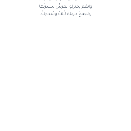
وانعَمْ بمنزِلةٍ العرشُ ســـدرتُها
والجمعُ حولك لأْلآءٌ ومُنخَطِفُ