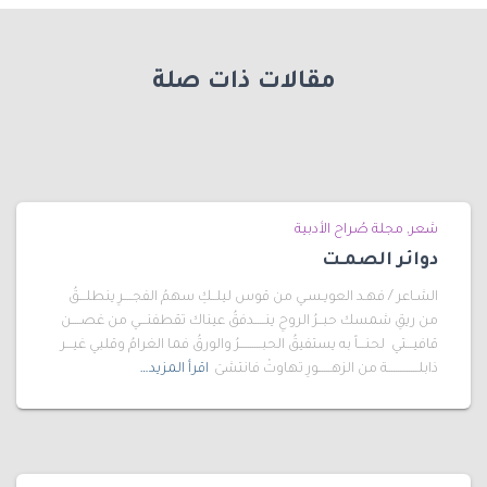
مقالات ذات صلة
شعر
مجلة صُراح الأدبية
دوائر الصمـت
الشـاعر / فهـد العويـسـي من قوس ليلــكِ سهمُ الفجــــرِ ينطلـــقُ
من ريقِ شمسك حبــرُ الروحِ ينـــــدفقُ عيناك تقطفنـــي من غصــــن
قافيـــتي لحنـــاً به يستفيقُ الحبــــــــــرُ والورقُ فما الغرامُ وقلبي غيـــر
ذابلــــــــــــــة من الزهــــــورِ تهاوتْ فانتشىَ
اقرأ المزيد…